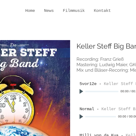
Home
News
Filmmusik
Kontakt
Keller Steff Big B
Recording: Franz Grieß
Mastering: Ludwig Maier, GK
Mix und Bläser-Recoring: M
5vor12e
-
Keller Steff 
00:00
/
00
Normal
-
Keller Steff B
00:00
/
00:0
Milli von da Kua
-
Kell