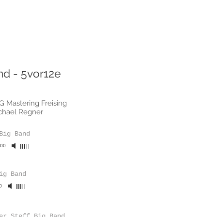
and - 5vor12e
G Mastering Freising
ichael Regner
Big Band
:00
ig Band
0
er Steff Big Band